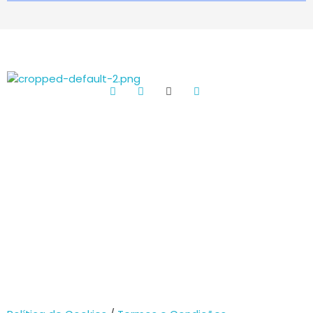
Burgos&Açoteias
Construção de raíz e remodelações. Peça um orçamento!